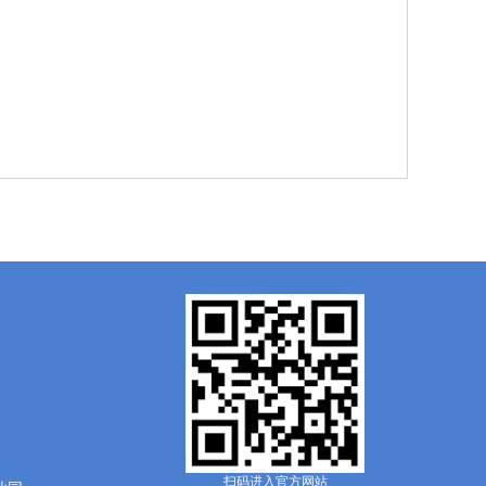
扫码进入官方网站