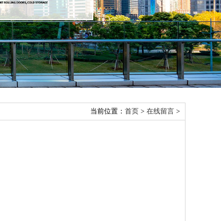
当前位置：
首页
>
在线留言
>