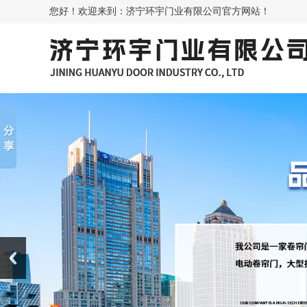
您好！欢迎来到：济宁环宇门业有限公司官方网站！