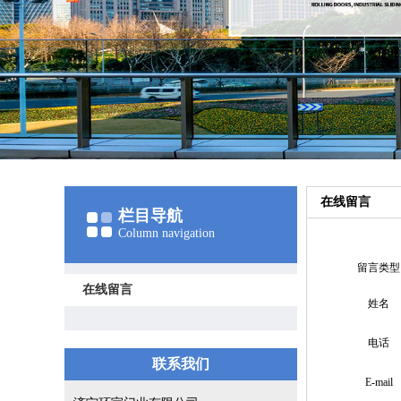
在线留言
栏目导航
Column navigation
留言类型
在线留言
姓名
电话
联系我们
E-mail